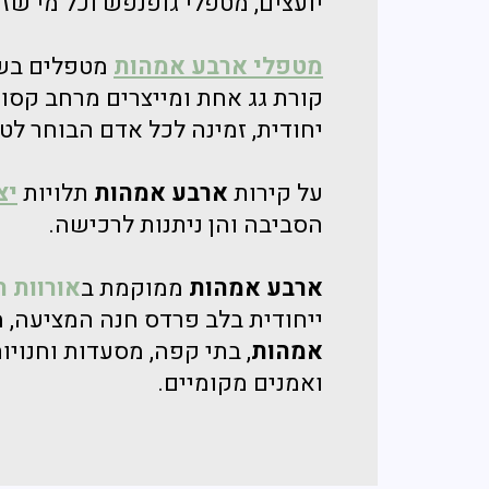
יועצים, מטפלי גופנפש וכל מי שז
מטפלי
ארבע אמהות
מטפלים בשי
קורת גג אחת ומייצרים מרחב קסום
יחודית, זמינה לכל אדם הבוחר לט
על קירות
ארבע אמהות
תלויות
יצ
הסביבה ו
הן ניתנות לרכישה.
ארבע אמהות
ממוקמת ב
אורוות 
ייחודית בלב פרדס חנה המציעה, 
אמהות
, בתי קפה, מסעדות וחנויו
ואמנים מקומיים.